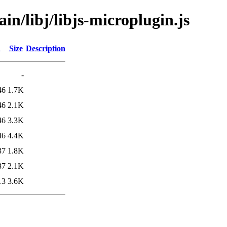
in/libj/libjs-microplugin.js
d
Size
Description
-
46
1.7K
46
2.1K
46
3.3K
46
4.4K
37
1.8K
37
2.1K
13
3.6K