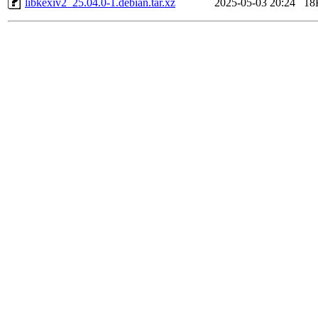
libkexiv2_25.04.0-1.debian.tar.xz
2025-05-03 20:24
18