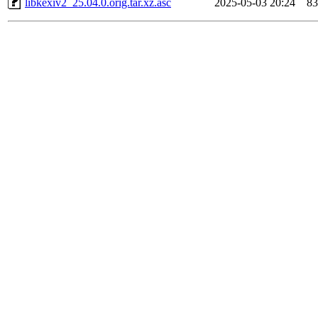
libkexiv2_25.04.0.orig.tar.xz.asc
2025-05-03 20:24
83